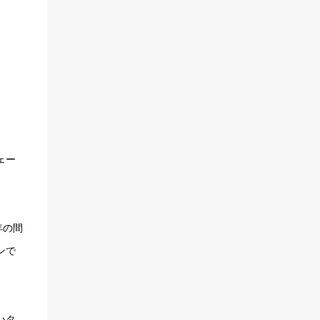
ェー
年の間
ンで
いタ