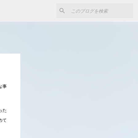
な事
った
めて