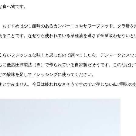
な食べ物です。
、おすすめは少し酸味のあるカンパーニュやサワーブレッド。タラ肝を
あることです。なぜなら使われている菜種油を逃さず全量吸わせないと
くらいフレッシュな味！と思ったので調べましたら、デンマークとスウ
らに低温圧搾製法（※）で作られている自家製だそうです。この油だけ
どの酸味を足してドレッシングに使ってください。
すとすみません、今日は終われなさそうですのでご存じない&ご興味の