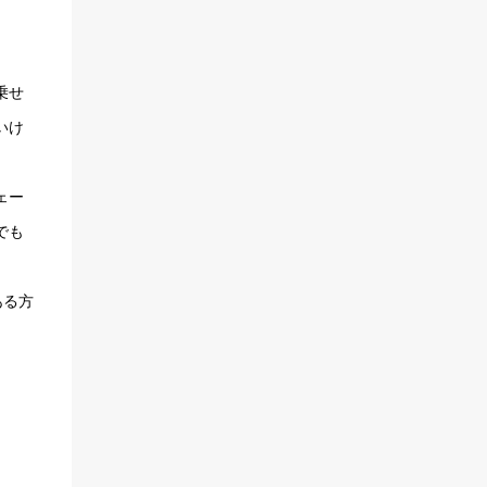
乗せ
いけ
ェー
でも
ある方