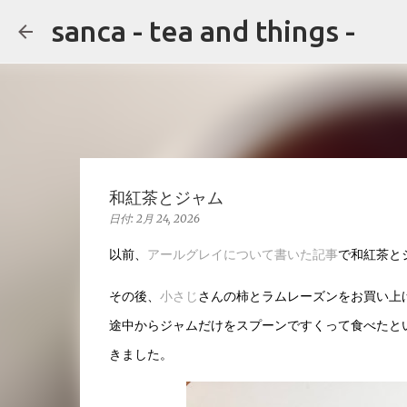
sanca - tea and things -
和紅茶とジャム
日付:
2月 24, 2026
以前、
アールグレイについて書いた記事
で和紅茶と
その後、
小さじ
さんの柿とラムレーズンをお買い上
途中からジャムだけをスプーンですくって食べたと
きました。