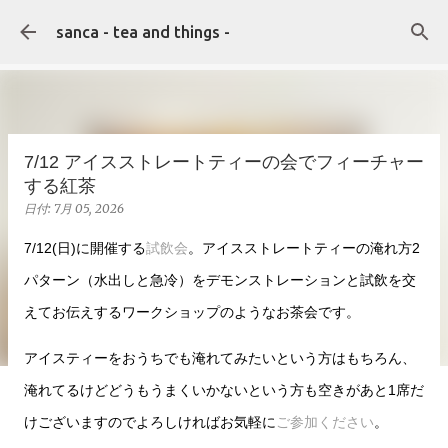
スキップしてメイン コンテンツに移動
sanca - tea and things -
7/12 アイスストレートティーの会でフィーチャー
する紅茶
日付:
7月 05, 2026
7/12(日)に開催する
試飲会
。アイスストレートティーの淹れ方2
パターン（水出しと急冷）をデモンストレーションと試飲を交
えてお伝えするワークショップのようなお茶会です。
アイスティーをおうちでも淹れてみたいという方はもちろん、
淹れてるけどどうもうまくいかないという方も空きがあと1席だ
けございますのでよろしければお気軽に
ご参加ください
。